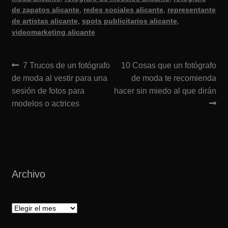
de zapatos alicante
,
redes sociales alicante
,
representante
de artistas alicante
,
spots publicitarios alicante
,
videomarketing alicante
Navegación
Anterior:
Siguiente:
7 Trucos de un fotógrafo
10 Cosas que un fotógrafo
de moda al vestir para una
de moda te recomienda
de
sesión de fotos para
hacer sin miedo al que dirán
entradas
modelos o actrices
Archivo
Archivo