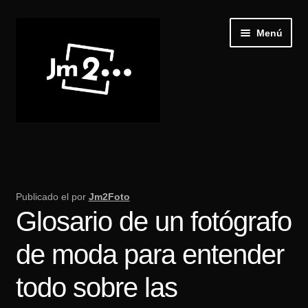
Ir
Ir
Menú
a
al
la
contenido
navegación
Inicio
Expand
Galería
el
Publicado el
por
Jm2Foto
menú
Glosario de un fotógrafo
Recibir Castings
hijo
de moda para entender
Publica tu casting
todo sobre las
Blog