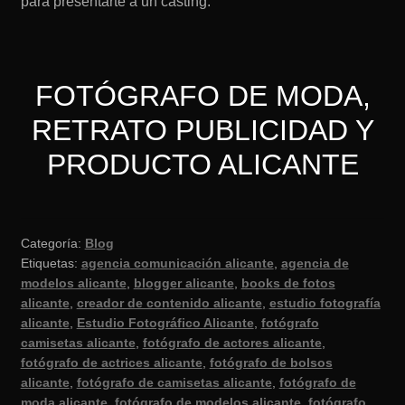
para presentarte a un casting.
FOTÓGRAFO DE MODA,
RETRATO PUBLICIDAD Y
PRODUCTO ALICANTE
Categoría:
Blog
Etiquetas:
agencia comunicación alicante
,
agencia de
modelos alicante
,
blogger alicante
,
books de fotos
alicante
,
creador de contenido alicante
,
estudio fotografía
alicante
,
Estudio Fotográfico Alicante
,
fotógrafo
camisetas alicante
,
fotógrafo de actores alicante
,
fotógrafo de actrices alicante
,
fotógrafo de bolsos
alicante
,
fotógrafo de camisetas alicante
,
fotógrafo de
moda alicante
,
fotógrafo de modelos alicante
,
fotógrafo