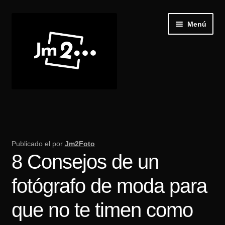
Ir
Ir
Menú
a
al
la
contenido
navegación
Inicio
Expand
Galería
el
Publicado el
por
Jm2Foto
menú
8 Consejos de un
Recibir Castings
hijo
fotógrafo de moda para
Publica tu casting
que no te timen como
Blog