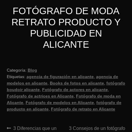
FOTÓGRAFO DE MODA
RETRATO PRODUCTO Y
PUBLICIDAD EN
ALICANTE
Categoría:
Blog
Etiquetas:
agencia de figuración en alicante
,
agencia de
modelos en alicante
,
Books de fotos en alicante
,
fotógrafo
boudoir alicante
,
Fotógrafo de actores en alicante
,
Fotógrafo de actrices en Alicante
,
Fotógrafo de moda en
Alicante
,
Fotógrafo de modelos en Alicante
,
fotógrafo de
producto en alicante
,
Fotógrafo de retrato en Alicante
Navegación
Anterior:
Siguiente:
3 Diferencias que un
3 Consejos de un fotógrafo