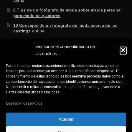
actriz
6 Tips de un fotógrafo de moda sobre marca personal
para modelos y actores
10 Consejos de un fotógrafo de moda acerca de los
castings online
3 Secretos de un fotógrafo de moda sabe que no te
enseñan en la escuela.
Gestionar el consentimiento de
las cookies
8 consejos de un fotógrafo de moda para saber si lo
que te ofertan es cierto
Para ofrecer las mejores experiencias, utilizamos tecnologías como las
3 Trucos de un fotógrafo de moda para aprender a
cookies para almacenar y/o acceder a la información del dispositivo. El
consentimiento de estas tecnologías nos permitirá procesar datos como el
gestionar el NO fácilmente cuando eres modelo.
comportamiento de navegación o las identificaciones únicas en este sitio.
No consentir o retirar el consentimiento, puede afectar negativamente a
ciertas características y funciones.
Gestionar los servicios
© Fotografía de producto moda retrato y Publicidad en
Aceptar
Alicante 2026