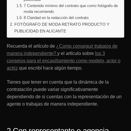
7 Contenido mínimo del contrato que como fotógrafo de
moda recomiendo
8 Claridad en la redacción del contrato
FOTÓGRAFO DE MODA RETRATO PRODUCTO Y
PUBLICIDAD EN ALICANTE
Recuerda el artículo de
¿Como conseguir trabajos de
manera independiente?
y el artículo sobre
los 3
consejos para el encasillamiento como modelo, actor o
actriz
que escribí hace algún tiempo.
Tienes que tener en cuenta que la dinámica de la
contratación puede variar significativamente
dependiendo de si cuentas con la representación de un
agente o trabajas de manera independiente.
2 Con representante o agencia