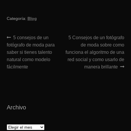
Categoría:
Blog
Navegación
Anterior:
Siguiente:
5 consejos de un
5 Consejos de un fotógrafo
fotógrafo de moda para
de moda sobre como
de
saber si tienes talento
funciona el algoritmo de una
entradas
natural como modelo
red social y como usarlo de
fácilmente
manera brillante
Archivo
Archivo