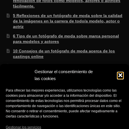
renovación de fotos como modelos, actores o actrices
fácilmente.
5 Reflexiones de un fotógrafo de moda sobre la calidad
de la imágenes en la carrera de todo/a modelo, actor o
actriz
6 Tips de un fotógrafo de moda sobre marca personal
para modelos y actores
10 Consejos de un fotógrafo de moda acerca de los
castings online
3 Secretos de un fotógrafo de moda sabe que no te
Gestionar el consentimiento de
enseñan en la escuela.
las cookies
8 consejos de un fotógrafo de moda para saber si lo
que te ofertan es cierto
Para ofrecer las mejores experiencias, utilizamos tecnologías como las
cookies para almacenar y/o acceder a la información del dispositivo. El
3 Trucos de un fotógrafo de moda para aprender a
consentimiento de estas tecnologías nos permitirá procesar datos como el
gestionar el NO fácilmente cuando eres modelo.
comportamiento de navegación o las identificaciones únicas en este sitio.
No consentir o retirar el consentimiento, puede afectar negativamente a
ciertas características y funciones.
Gestionar los servicios