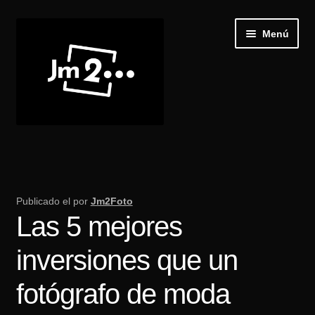
Ir
Ir
Menú
a
al
la
contenido
navegación
Inicio
Expand
Galería
el
Publicado el
por
Jm2Foto
menú
Las 5 mejores
Recibir Castings
hijo
inversiones que un
Publica tu casting
fotógrafo de moda
Blog