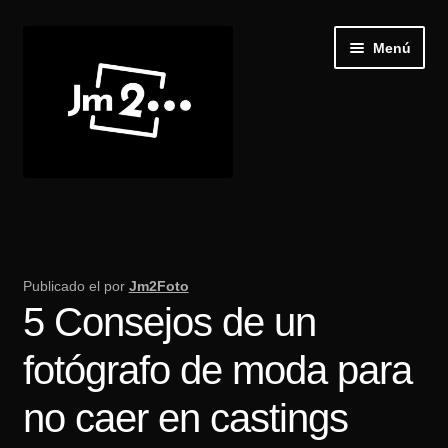
Ir
Ir
Menú
a
al
la
contenido
navegación
Inicio
Expand
Galería
el
Publicado el
por
Jm2Foto
menú
5 Consejos de un
Recibir Castings
hijo
fotógrafo de moda para
Publica tu casting
no caer en castings
Blog