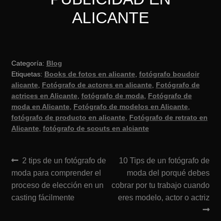
ALICANTE
Categoría:
Blog
Etiquetas:
Books de fotos en alicante
,
fotógrafo boudoir
alicante
,
Fotógrafo de actores en alicante
,
Fotógrafo de
actrices en Alicante
,
fotógrafo de moda
,
Fotógrafo de
moda en Alicante
,
Fotógrafo de modelos en Alicante
,
fotógrafo de producto en alicante
,
Fotógrafo de retrato en
Alicante
,
fotógrafo de scouts en alciante
Navegación
Anterior:
Siguiente:
2 tips de un fotógrafo de
10 Tips de un fotógrafo de
moda para comprender el
moda del porqué debes
de
proceso de elección en un
cobrar por tu trabajo cuando
entradas
casting fácilmente
eres modelo, actor o actriz