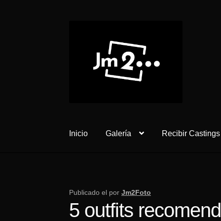
Ir
Ir
a
al
la
contenido
navegación
Inicio
Galería
Recibir Castings
Publicado el
por
Jm2Foto
5 outfits recomend