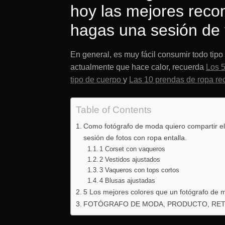
hoy las mejores rec
hagas una sesión de f
En general, es muy fácil consumir todo tip
actualmente que hace calor, recuerda
Los 5
tipo de cuerpo
y
Las 10 prendas de ropa re
Table of Contents
Como fotógrafo de moda quiero compartir e
sesión de fotos con ropa entalla.
1 Corset con vaqueros
2 Vestidos ajustados
3 Vaqueros con tops cortos
4 Blusas ajustadas
5 Los mejores colores que un fotógrafo de
FOTÓGRAFO DE MODA, PRODUCTO, RETR