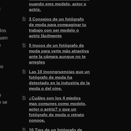
s
cuando eres modelo, actor o
l
actriz.
3 Consejos de un fotógrafo
de moda para compaginar tu
trabajo con ser modelo o
 los
actriz fácilmente
quen
e
5 trucos de un fotógrafo de
moda para verte más atractiva
ante la cámara aunque no te
arregles
po
Las 10 incongruencias que un
fotógrafo de moda ha
detectado en la industria de la
moda o del cine.
s
¿Cuáles son los 4 miedos
e se
mas comunes como modelo,
actor o actriz? y que un
fotógrafo de moda o retrato
conoce.
10 Tips de un fotógrafo de