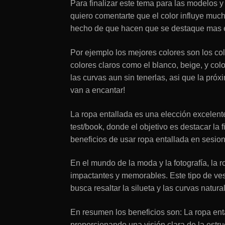
Para finalizar este tema para las modelos y
quiero comentarte que el color influye mucho
hecho de que hacen que se destaque mas e
Por ejemplo los mejores colores son los colo
colores claros como el blanco, beige, y co
las curvas aun sin tenerlas, asi que la pró
van a encantar!
La ropa entallada es una elección excelent
test/book, donde el objetivo es destacar la 
beneficios de usar ropa entallada en sesion
En el mundo de la moda y la fotografía, la 
impactantes y memorables. Este tipo de ves
busca resaltar la silueta y las curvas natur
En resumen los beneficios son: La ropa enta
proporcionando una visión clara de la estru