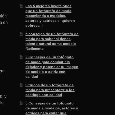
Las 5 mejores inversiones
que un fotógrafo de moda
recomienda a modelos,
sión
actores y actrices si quieren
ja en
sobresalir
5 consejos de un fotógrafo de
moda para saber si tienes
talento natural como modelo
fácilmente
2 Consejos de un fotógrafo
de moda para combatir la
dejadez y potenciar tu imagen
ero
de modelo o actriz con
calidad
6 trucos de un fotógrafo de
moda para presentarte a los
castings con calidad
p, y
fo
5 Consejos de un fotógrafo
de moda a modelos, actores y
actrices para evitar que