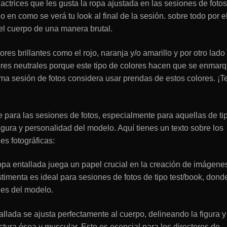
 actrices que les gusta la ropa ajustada en las sesiones de foto
 en como se verá tu look al final de la sesión. sobre todo por e
l cuerpo de una manera brutal.
res brillantes como el rojo, naranja y/o amarillo y por otro lado
lores neutrales porque este tipo de colores hacen que se enmar
xima sesión de fotos considera usar prendas de estos colores. ¡T
e para las sesiones de fotos, especialmente para aquellas de ti
figura y personalidad del modelo. Aquí tienes un texto sobre los
es fotográficas:
ropa entallada juega un papel crucial en la creación de imágene
timenta es ideal para sesiones de fotos de tipo test/book, dond
ales del modelo.
llada se ajusta perfectamente al cuerpo, delineando la figura y
ctura ósea y muscular. Esto es esencial para los directores de