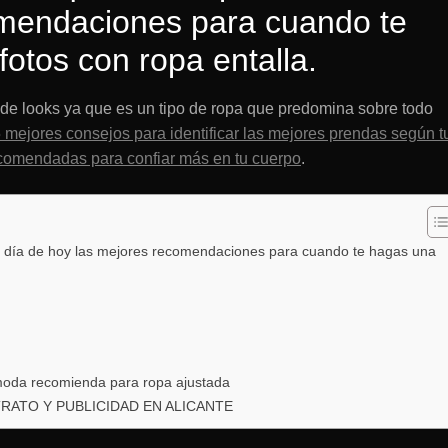
omendaciones para cuando te
otos con ropa entalla.
o de looks ya que es un tipo de ropa que predomina sobre todo
 mejores consejos para identificar las mejores prendas según t
comendadas para confiar más en tu cuerpo
.
l día de hoy las mejores recomendaciones para cuando te hagas una
 moda recomienda para ropa ajustada
ATO Y PUBLICIDAD EN ALICANTE