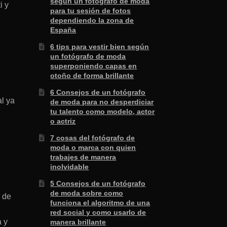
según un fotógrafo de moda
i y
para tu sesión de fotos
dependiendo la zona de
España
6 tips para vestir bien según
un fotógrafo de moda
superponiendo capas en
otoño de forma brillante
6 Consejos de un fotógrafo
l ya
de moda para no desperdiciar
tu talento como modelo, actor
o actriz
7 cosas del fotógrafo de
moda o marca con quien
trabajes de manera
inolvidable
5 Consejos de un fotógrafo
de moda sobre como
s de
funciona el algoritmo de una
red social y como usarlo de
a y
manera brillante