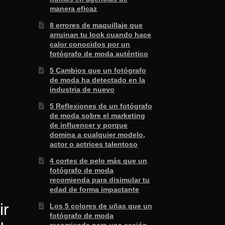
manera eficaz
8 errores de maquillaje que
arruinan tu look cuando hace
calor conocidos por un
fotógrafo de moda auténtico
5 Cambios que un fotógrafo
de moda ha detectado en la
industria de nuevo
5 Reflexiones de un fotógrafo
de moda sobre el marketing
de influencer y porque
domina a cualquier modelo,
actor o actrices talentoso
4 cortes de pelo más que un
fotógrafo de moda
recomienda para disimular tu
edad de forma impactante
ir
Los 5 colores de uñas que un
fotógrafo de moda