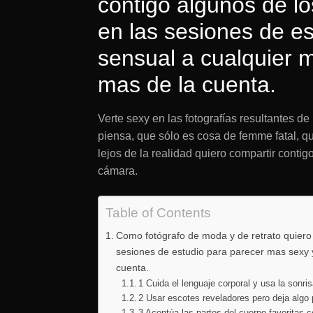
contigo algunos de l
en las sesiones de e
sensual a cualquier 
mas de la cuenta.
Verte sexy en las fotografías resultantes de
piensa, que sólo es cosa de femme fatal, q
lejos de la realidad quiero compartir conti
cámara.
Table of Contents
Como fotógrafo de moda y de retrato quiero 
sesiones de estudio para parecer mas sexy 
cuenta.
1 Cuida el lenguaje corporal y usa la sonri
2 Usar escotes reveladores pero deja algo 
3 Acentúa las partes del cuerpo favoritas