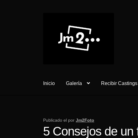
Ir
Ir
a
al
la
contenido
navegación
Inicio
Galería
Recibir Castings
Publicado el
por
Jm2Foto
5 Consejos de un 