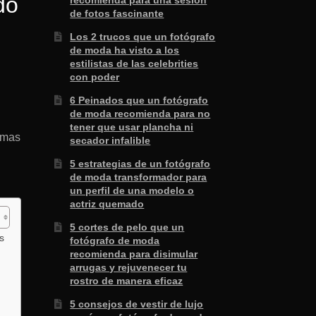
do
recomienda para una sesión
de fotos fascinante
Los 2 trucos que un fotógrafo
de moda ha visto a los
estilistas de las celebrities
con poder
6 Peinados que un fotógrafo
de moda recomienda para no
tener que usar plancha ni
a mas
secador infalible
5 estrategias de un fotógrafo
de moda transformador para
un perfil de una modelo o
actriz quemado
5 cortes de pelo que un
s
fotógrafo de moda
recomienda para disimular
arrugas y rejuvenecer tu
rostro de manera eficaz
5 consejos de vestir de lujo