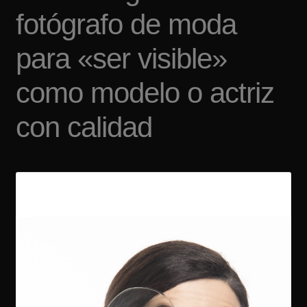
fotógrafo de moda
para «ser visible»
como modelo o actriz
con calidad