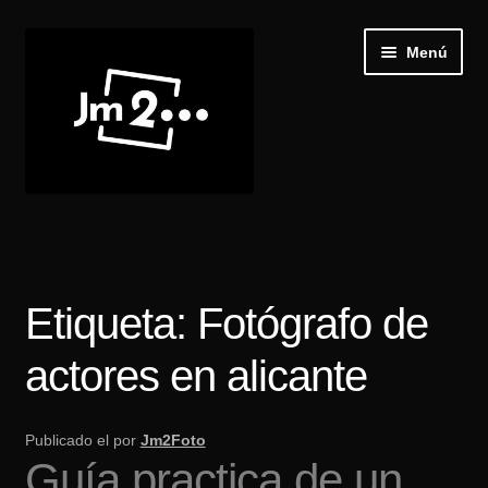
Ir
Ir
Menú
a
al
la
contenido
navegación
Inicio
Expand
Galería
el
Etiqueta:
Fotógrafo de
menú
Recibir Castings
hijo
actores en alicante
Publica tu casting
Publicado el
por
Jm2Foto
Blog
Guía practica de un