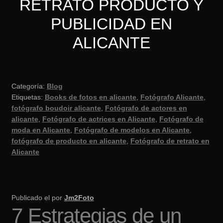
RETRATO PRODUCTO Y
PUBLICIDAD EN
ALICANTE
Categoría:
Blog
Etiquetas:
Books de fotos en alicante
,
Fotógrafo Alicante
,
fotógrafo boudoir alicante
,
Fotógrafo de actores en
alicante
,
Fotógrafo de actrices en Alicante
,
Fotógrafo de
moda en Alicante
,
Fotógrafo de modelos en Alicante
,
fotógrafo de producto en alicante
,
Fotógrafo de retrato en
Alicante
Publicado el
por
Jm2Foto
7 Estrategias de un