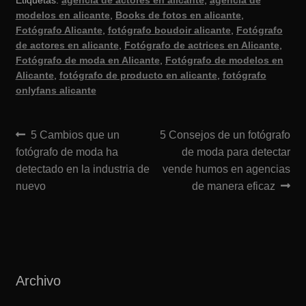
Etiquetas:
agencia de actores en alicante
,
agencia de
modelos en alicante
,
Books de fotos en alicante
,
Fotógrafo Alicante
,
fotógrafo boudoir alicante
,
Fotógrafo
de actores en alicante
,
Fotógrafo de actrices en Alicante
,
Fotógrafo de moda en Alicante
,
Fotógrafo de modelos en
Alicante
,
fotógrafo de producto en alicante
,
fotógrafo
onlyfans alicante
Navegación
Anterior:
Siguiente:
5 Cambios que un
5 Consejos de un fotógrafo
fotógrafo de moda ha
de moda para detectar
de
detectado en la industria de
vende humos en agencias
entradas
nuevo
de manera eficaz
Archivo