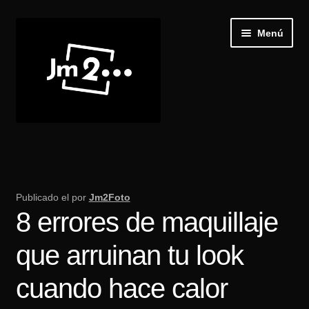
Ir
Ir
Menú
a
al
la
contenido
navegación
Inicio
Expand
Galería
el
Publicado el
por
Jm2Foto
menú
8 errores de maquillaje
Recibir Castings
hijo
que arruinan tu look
Publica tu casting
cuando hace calor
Blog