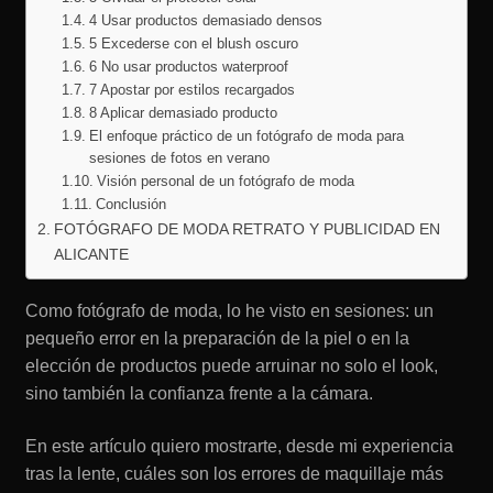
4 Usar productos demasiado densos
5 Excederse con el blush oscuro
6 No usar productos waterproof
7 Apostar por estilos recargados
8 Aplicar demasiado producto
El enfoque práctico de un fotógrafo de moda para
sesiones de fotos en verano
Visión personal de un fotógrafo de moda
Conclusión
FOTÓGRAFO DE MODA RETRATO Y PUBLICIDAD EN
ALICANTE
Como fotógrafo de moda, lo he visto en sesiones: un
pequeño error en la preparación de la piel o en la
elección de productos puede arruinar no solo el look,
sino también la confianza frente a la cámara.
En este artículo quiero mostrarte, desde mi experiencia
tras la lente, cuáles son los errores de maquillaje más