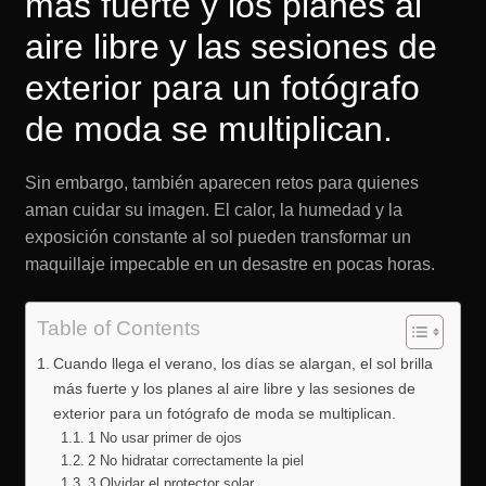
más fuerte y los planes al
aire libre y las sesiones de
exterior para un fotógrafo
de moda se multiplican.
Sin embargo, también aparecen retos para quienes
aman cuidar su imagen. El calor, la humedad y la
exposición constante al sol pueden transformar un
maquillaje impecable en un desastre en pocas horas.
Table of Contents
Cuando llega el verano, los días se alargan, el sol brilla
más fuerte y los planes al aire libre y las sesiones de
exterior para un fotógrafo de moda se multiplican.
1 No usar primer de ojos
2 No hidratar correctamente la piel
3 Olvidar el protector solar