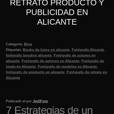
RETRATO PRODUCTO Y
PUBLICIDAD EN
ALICANTE
Categoría:
Blog
Etiquetas:
Books de fotos en alicante
,
Fotógrafo Alicante
,
fotógrafo boudoir alicante
,
Fotógrafo de actores en
alicante
,
Fotógrafo de actrices en Alicante
,
Fotógrafo de
moda en Alicante
,
Fotógrafo de modelos en Alicante
,
fotógrafo de producto en alicante
,
Fotógrafo de retrato en
Alicante
Publicado el
por
Jm2Foto
7 Estrategias de un