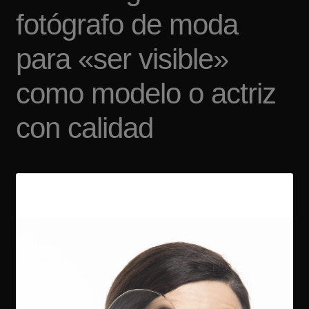
fotógrafo de moda
para «ser visible»
como modelo o actriz
con calidad