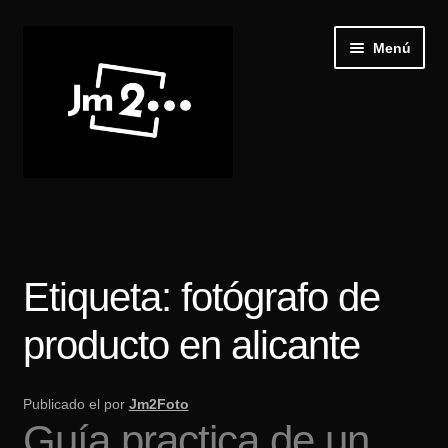
Ir
Ir
Menú
a
al
la
contenido
navegación
Inicio
Expand
Galería
el
Etiqueta:
fotógrafo de
menú
Recibir Castings
hijo
producto en alicante
Publica tu casting
Publicado el
por
Jm2Foto
Blog
Guía practica de un