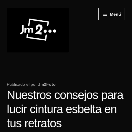
Ir
Ir
Menú
a
al
la
contenido
navegación
Inicio
Expand
Galería
el
Publicado el
por
Jm2Foto
menú
Nuestros consejos para
Recibir Castings
hijo
lucir cintura esbelta en
Publica tu casting
tus retratos
Blog