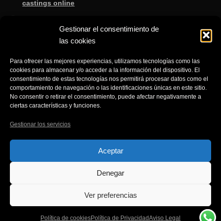
castings online
3 Secretos de un fotógrafo de moda sabe que no te
enseñan en la escuela.
Gestionar el consentimiento de
las cookies
8 consejos de un fotógrafo de moda para saber si lo
que te ofertan es cierto
Para ofrecer las mejores experiencias, utilizamos tecnologías como las
3 Trucos de un fotógrafo de moda para aprender a
cookies para almacenar y/o acceder a la información del dispositivo. El
consentimiento de estas tecnologías nos permitirá procesar datos como el
gestionar el NO fácilmente cuando eres modelo.
comportamiento de navegación o las identificaciones únicas en este sitio.
No consentir o retirar el consentimiento, puede afectar negativamente a
ciertas características y funciones.
Gestionar los servicios
© Fotografía de producto moda retrato y Publicidad en
Aceptar
Alicante 2026
Denegar
Política de Privacidad
Creado con Storefront
.
Ver preferencias
Política de cookies
Política de Privacidad
Aviso Legal