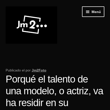
Ir
Ir
Menú
a
al
la
contenido
navegación
Inicio
Expand
Galería
el
Publicado el
por
Jm2Foto
menú
Porqué el talento de
Recibir Castings
hijo
una modelo, o actriz, va
Publica tu casting
ha residir en su
Blog