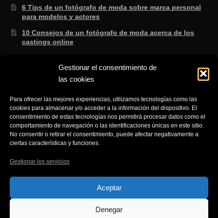
6 Tips de un fotógrafo de moda sobre marca personal
para modelos y actores
10 Consejos de un fotógrafo de moda acerca de los
castings online
3 Secretos de un fotógrafo de moda sabe que no te
enseñan en la escuela.
Gestionar el consentimiento de
las cookies
8 consejos de un fotógrafo de moda para saber si lo
que te ofertan es cierto
Para ofrecer las mejores experiencias, utilizamos tecnologías como las
3 Trucos de un fotógrafo de moda para aprender a
cookies para almacenar y/o acceder a la información del dispositivo. El
consentimiento de estas tecnologías nos permitirá procesar datos como el
gestionar el NO fácilmente cuando eres modelo.
comportamiento de navegación o las identificaciones únicas en este sitio.
No consentir o retirar el consentimiento, puede afectar negativamente a
ciertas características y funciones.
Gestionar los servicios
© Fotografía de producto moda retrato y Publicidad en
Aceptar
Alicante 2026
Denegar
Política de Privacidad
Creado con Storefront
.