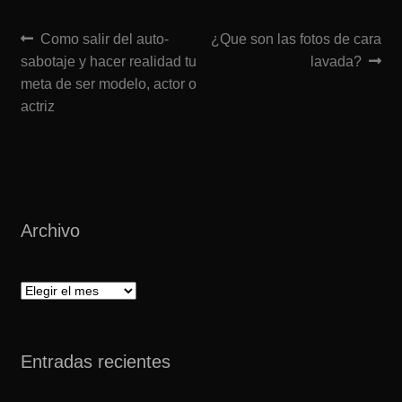
Navegación
Anterior:
Siguiente:
Como salir del auto-
¿Que son las fotos de cara
sabotaje y hacer realidad tu
lavada?
de
meta de ser modelo, actor o
entradas
actriz
Archivo
Archivo
Entradas recientes