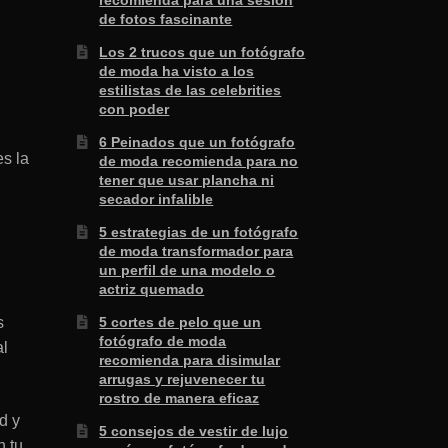
recomienda para una sesión
de fotos fascinante
Los 2 trucos que un fotógrafo
de moda ha visto a los
estilistas de las celebrities
con poder
6 Peinados que un fotógrafo
es la
de moda recomienda para no
tener que usar plancha ni
secador infalible
5 estrategias de un fotógrafo
de moda transformador para
un perfil de una modelo o
actriz quemado
s
5 cortes de pelo que un
fotógrafo de moda
al
recomienda para disimular
arrugas y rejuvenecer tu
rostro de manera eficaz
d y
5 consejos de vestir de lujo
n tu