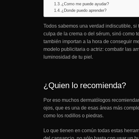
¿Como me puede ayudar?
¿Donde puedo aprender?
Todos sabemos una verdad indiscutible, si 
culpa de la crema o del sérum, sinó como te
también importan a la hora de conseguir m
modelo publicitaria o actriz: combatir las 
luminosidad de tu piel.
¿Quien lo recomienda?
Por eso muchos dermatólogos recomiendan u
ojos, que es una de esas áreas más complej
como los rodillos o piedras.
Lo que tienen en común todas estas herrami
del cansancio, no sólo basta con usar un bu