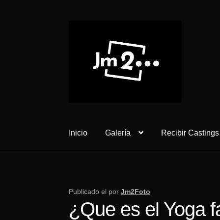
Ir
Ir
a
al
la
contenido
navegación
Inicio
Galería
Recibir Castings
Publicado el
por
Jm2Foto
¿Que es el Yoga f