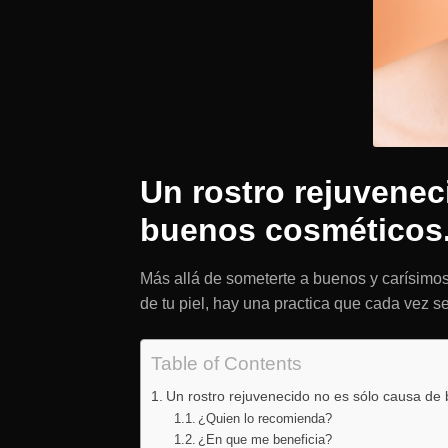
Un rostro rejuvenec
buenos cosméticos
Más allá de someterte a buenos y carísimos
de tu piel, hay una practica que cada vez se
Table of Contents
Un rostro rejuvenecido no es sólo causa de
¿Quien lo recomienda?
¿En que me beneficia?