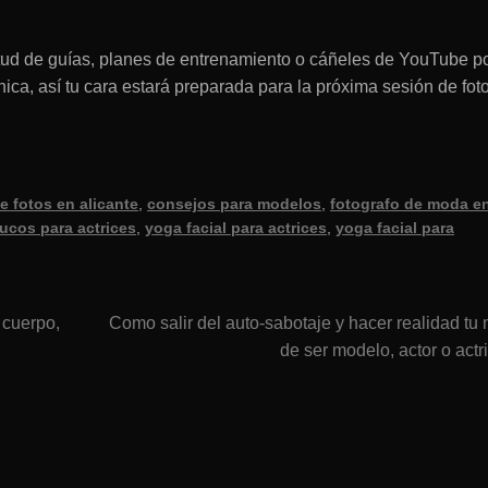
itud de guías, planes de entrenamiento o cáñeles de YouTube p
ca, así tu cara estará preparada para la próxima sesión de foto
 fotos en alicante
,
consejos para modelos
,
fotografo de moda e
rucos para actrices
,
yoga facial para actrices
,
yoga facial para
Siguiente:
 cuerpo,
Como salir del auto-sabotaje y hacer realidad tu
de ser modelo, actor o actr