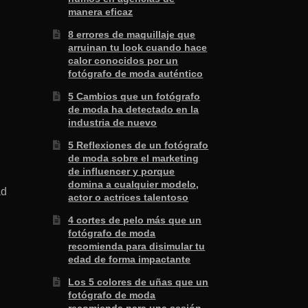
manera eficaz
8 errores de maquillaje que
arruinan tu look cuando hace
calor conocidos por un
fotógrafo de moda auténtico
5 Cambios que un fotógrafo
de moda ha detectado en la
industria de nuevo
5 Reflexiones de un fotógrafo
de moda sobre el marketing
de influencer y porque
domina a cualquier modelo,
ad
actor o actrices talentoso
4 cortes de pelo más que un
fotógrafo de moda
recomienda para disimular tu
edad de forma impactante
Los 5 colores de uñas que un
fotógrafo de moda