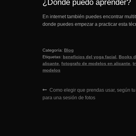
¿Donde puedo aprender?
En internet también puedes encontrar mult
donde puedes empezar a practicar esta técni
Categoría:
Blog
Etiquetas:
beneficios del yoga facial
,
Books de
alicante
,
fotografo de modelos en alicante
,
t
modelos
Navegación
Anterior:
Como elegir que prendas usar, según tu
para una sesión de fotos
de
entradas