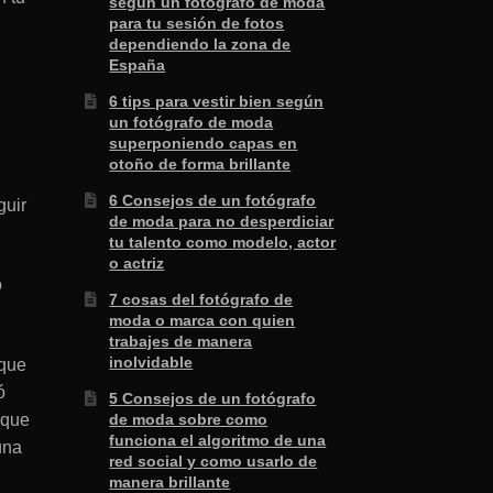
según un fotógrafo de moda
para tu sesión de fotos
dependiendo la zona de
España
6 tips para vestir bien según
un fotógrafo de moda
superponiendo capas en
otoño de forma brillante
6 Consejos de un fotógrafo
guir
de moda para no desperdiciar
tu talento como modelo, actor
o actriz
o
7 cosas del fotógrafo de
moda o marca con quien
trabajes de manera
inolvidable
rque
ó
5 Consejos de un fotógrafo
rque
de moda sobre como
funciona el algoritmo de una
una
red social y como usarlo de
manera brillante