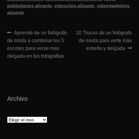
publicitarios alicante
,
videoclips alicante
,
videomarketing
alicante
Navegación
Anterior:
Siguiente:
Aprende de un fotógrafo
10 Trucos de un fotógrafo
de moda a combinar los 5
de moda para verte más
de
escotes para verse mas
esbelta y delgada
entradas
delgada en tus fotografías
Archivo
Archivo