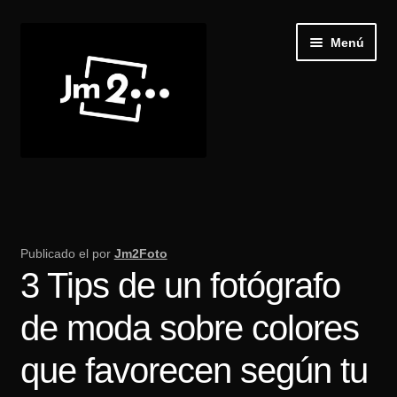
Ir
Ir
Menú
a
al
la
contenido
navegación
Inicio
Expand
Galería
el
Publicado el
por
Jm2Foto
menú
3 Tips de un fotógrafo
Recibir Castings
hijo
de moda sobre colores
Publica tu casting
que favorecen según tu
Blog