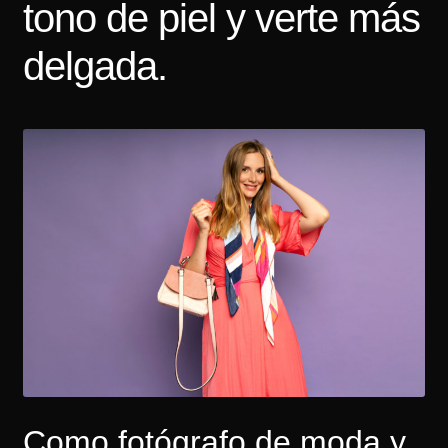
tono de piel y verte más
Tarifas
delgada.
Contacto
Como fotógrafo de moda y