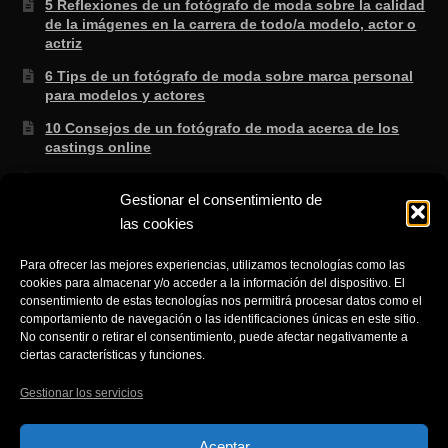
5 Reflexiones de un fotógrafo de moda sobre la calidad
de la imágenes en la carrera de todo/a modelo, actor o
actriz
6 Tips de un fotógrafo de moda sobre marca personal
para modelos y actores
10 Consejos de un fotógrafo de moda acerca de los
castings online
3 Secretos de un fotógrafo de moda sabe que no te
Gestionar el consentimiento de
enseñan en la escuela.
las cookies
8 consejos de un fotógrafo de moda para saber si lo
que te ofertan es cierto
Para ofrecer las mejores experiencias, utilizamos tecnologías como las
cookies para almacenar y/o acceder a la información del dispositivo. El
3 Trucos de un fotógrafo de moda para aprender a
consentimiento de estas tecnologías nos permitirá procesar datos como el
gestionar el NO fácilmente cuando eres modelo.
comportamiento de navegación o las identificaciones únicas en este sitio.
No consentir o retirar el consentimiento, puede afectar negativamente a
ciertas características y funciones.
Gestionar los servicios
© Fotografía de producto moda retrato y Publicidad en
Aceptar