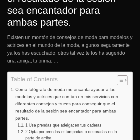
sea encantador para
ambas partes.
Existen un montón de consejos de moda para modelos y
actrices en el mundo de la moda, algunos seguramente
ya los has escuchado, otros tal vez te los ha sugerido
una amiga, tu prima, …
Table of Contents
Como fotógrafo de moda me encanta ayudar a las
modelos y actrices que confían en mis servicios con
diferentes consejos y trucos para conseguir que el
resultado de la sesión sea encantador para ambas
partes.
1 Usa prendas que adelgacen tus caderas
2 Opta por prendas estampadas o decoradas en la
parte de arriba