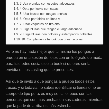
3 Usa prendas con escotes adecuados
4 Opta por looks con capas
5. Usa blusas con magas anchas
6. Opta por faldas en línea A
7. Usar vaqueros de tiro alto
8 Elige blusas que tengan el largo adecuado
9. Elige blusas con colores y estampados brillantes
10. Complementa tu look con unos tacones
Pero no hay nada mejor que tu misma los pongas a
prueba en una sesión de fotos con un fotógrafo de moda
para tus redes sociales o tu book si quieres ser la
envidia en los casting que te presentes.
Así que te invito a que pongas a prueba todos estos
trucos, y si todavía no sabes identificar si tienes o no un
cuerpo de tipo pera, es muy sencillo, pues son las
personas que son mas anchas en sus caderas, mientras
que la parte de arriba es más estrecha.