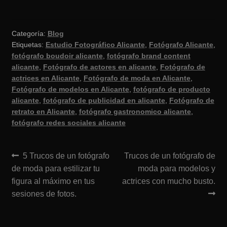
Categoría:
Blog
Etiquetas:
Estudio Fotográfico Alicante
,
Fotógrafo Alicante
,
fotógrafo boudoir alicante
,
fotógrafo brand content
alicante
,
Fotógrafo de actores en alicante
,
Fotógrafo de
actrices en Alicante
,
Fotógrafo de moda en Alicante
,
Fotógrafo de modelos en Alicante
,
fotógrafo de producto
alicante
,
fotógrafo de publicidad en alicante
,
Fotógrafo de
retrato en Alicante
,
fotógrafo gastronomico alicante
,
fotógrafo redes sociales alicante
Navegación
Anterior:
Siguiente:
5 Trucos de un fotógrafo
Trucos de un fotógrafo de
de moda para estilizar tu
moda para modelos y
de
figura al máximo en tus
actrices con mucho busto.
entradas
sesiones de fotos.