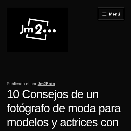
Ir
Ir
Menú
a
al
la
contenido
navegación
Inicio
Expand
Galería
el
Publicado el
por
Jm2Foto
menú
10 Consejos de un
Recibir Castings
hijo
fotógrafo de moda para
Publica tu casting
modelos y actrices con
Blog