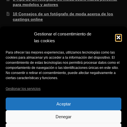
para modelos y actores
10 Consejos de un fotógrafo de moda acerca de los
castings online
3 Secretos de un fotógrafo de moda sabe que no te
Gestionar el consentimiento de
enseñan en la escuela.
las cookies
8 consejos de un fotógrafo de moda para saber si lo
que te ofertan es cierto
Para ofrecer las mejores experiencias, utilizamos tecnologías como las
cookies para almacenar y/o acceder a la información del dispositivo. El
3 Trucos de un fotógrafo de moda para aprender a
consentimiento de estas tecnologías nos permitirá procesar datos como el
gestionar el NO fácilmente cuando eres modelo.
comportamiento de navegación o las identificaciones únicas en este sitio.
No consentir o retirar el consentimiento, puede afectar negativamente a
ciertas características y funciones.
Gestionar los servicios
© Fotografía de producto moda retrato y Publicidad en
Aceptar
Alicante 2026
Denegar
Política de Privacidad
Creado con Storefront
.