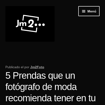
Ir
Ir
Menú
a
al
la
contenido
navegación
Inicio
Expand
Galería
el
Publicado el
por
Jm2Foto
menú
5 Prendas que un
Recibir Castings
hijo
fotógrafo de moda
Publica tu casting
recomienda tener en tu
Blog