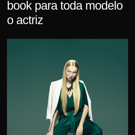
book para toda modelo
Tarifas
o actriz
Contacto