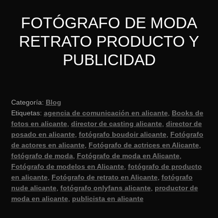
FOTÓGRAFO DE MODA
RETRATO PRODUCTO Y
PUBLICIDAD
Categoría:
Blog
Etiquetas:
agencia de comunicación en alicante
,
Books de
fotos en alicante
,
director de casting alicante
,
director de
posado en alicante
,
fotógrafo boudoir alicante
,
Fotógrafo
de actores en alicante
,
Fotógrafo de actrices en Alicante
,
fotógrafo de moda
,
Fotógrafo de moda en Alicante
,
Fotógrafo de modelos en Alicante
,
fotógrafo de producto
en alicante
,
Fotógrafo de retrato en Alicante
,
fotógrafo
nude alicante
,
fotógrafo onlyfans alicante
,
productor de
moda en alicante
,
publicista en alicante