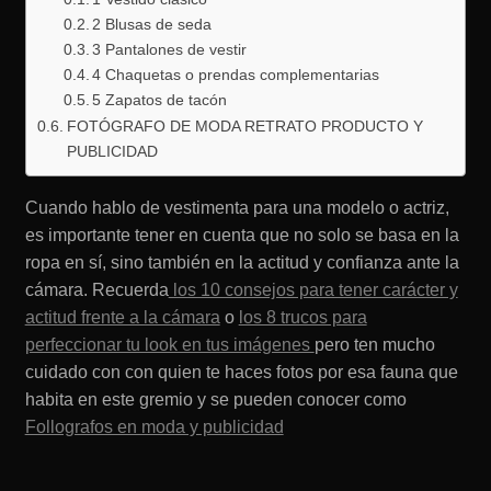
2 Blusas de seda
3 Pantalones de vestir
4 Chaquetas o prendas complementarias
5 Zapatos de tacón
FOTÓGRAFO DE MODA RETRATO PRODUCTO Y
PUBLICIDAD
Cuando hablo de vestimenta para una modelo o actriz,
es importante tener en cuenta que no solo se basa en la
ropa en sí, sino también en la actitud y confianza ante la
cámara. Recuerda
los 10 consejos para tener carácter y
actitud frente a la cámara
o
los 8 trucos para
perfeccionar tu look en tus imágenes
pero ten mucho
cuidado con con quien te haces fotos por esa fauna que
habita en este gremio y se pueden conocer como
Follografos en moda y publicidad