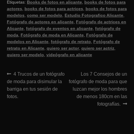
Etiquetas:
Books de fotos en alicante
,
books de fotos para
actores
,
books de fotos para actrices
,
books de fotos para
modelos
,
como ser modelo
,
Estudio Fotografico Alicante
,
Fotógrafo de actores en alicante
,
Fotógrafo de actrices en
Alicante
,
fotógrafo de eventos en alicante
,
fotógrafo de
moda
,
Fotógrafo de moda en Alicante
,
Fotógrafo de
modelos en Alicante
,
fotógrafo de retrato
,
Fotógrafo de
retrato en Alicante
,
quiero ser actor
,
quiero ser actriz
,
quiero ser modelo
,
videógrafo en alicante
Navegación
Anterior:
Siguiente:
4 Trucos de un fotógrafo
Los 7 Consejos de un
de moda para disimular la
fotógrafo de moda para que
de
barriga en tus sesión de
luzcan mejor los hombres
entradas
fotos.
de menos 180cm en las
fotografías.