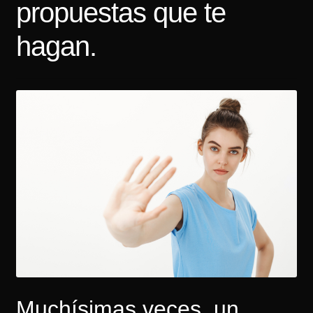
propuestas que te
Tarifas
hagan.
Contacto
Muchísimas veces, un