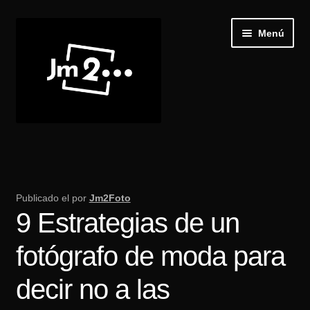
Ir
Ir
Menú
a
al
la
contenido
navegación
Inicio
Expand
Galería
el
Publicado el
por
Jm2Foto
menú
9 Estrategias de un
Recibir Castings
hijo
fotógrafo de moda para
Publica tu casting
decir no a las
Blog